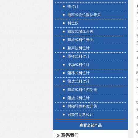
物位计
电容式物位限位开关
料位仪
阻旋式堵煤开关
阻旋式料位开关
超声波料位计
重锤式料位计
摆动式料位计
阻移式料位计
雷达式料位计
阻旋式料位控制器
阻旋式料位计
射频导纳料位开关
射频导纳料位计
查看全部产品
联系我们