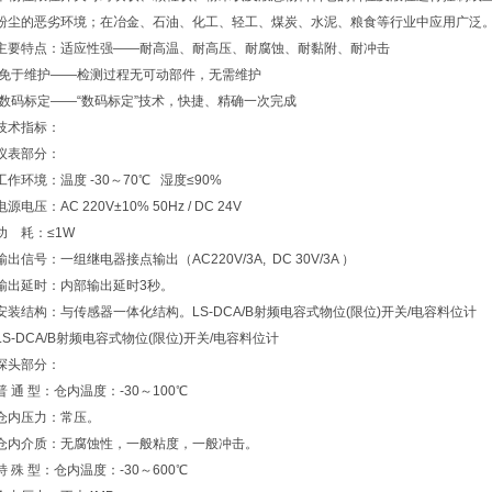
粉尘的恶劣环境；在冶金、石油、化工、轻工、煤炭、水泥、粮食等行业中应用广泛
主要特点：适应性强——耐高温、耐高压、耐腐蚀、耐黏附、耐冲击
免于维护——检测过程无可动部件，无需维护
数码标定——“数码标定”技术，快捷、精确一次完成
技术指标：
仪表部分：
工作环境：温度 -30～70℃ 湿度≤90%
电源电压：AC 220V±10% 50Hz / DC 24V
功 耗：≤1W
输出信号：一组继电器接点输出（AC220V/3A, DC 30V/3A ）
输出延时：内部输出延时3秒。
安装结构：与传感器一体化结构。LS-DCA/B射频电容式物位(限位)开关/电容料位计
LS-DCA/B射频电容式物位(限位)开关/电容料位计
探头部分：
普 通 型：仓内温度：-30～100℃
仓内压力：常压。
仓内介质：无腐蚀性，一般粘度，一般冲击。
特 殊 型：仓内温度：-30～600℃