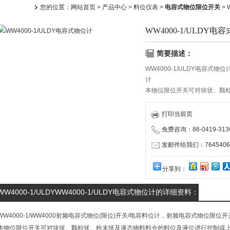
您的位置：
网站首页
>
产品中心
>
料位仪表
>
电容式物位限位开关
> 
WW4000-1/ULDY电
简要描述：
WW4000-1/ULDY电容式
计
本物位限位开关可对块状、颗
制或上、下限位报警，适用于
金、石油、化工、轻工、煤炭
打印当前页
免费咨询：86-0419-313
发邮件给我们：76454063
分享到：
WW4000-1/ULDYWW4000-1/ULDY电容式物位计的详细资料：
WW4000-1/WW4000射频电容式物位(限位)开关/电容料位计，射频电容式物位限位
本物位限位开关可对块状、颗粒状、粉末状及液态物料料仓的料位及液位进行控制或