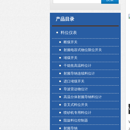
产品目录
料位仪表
断煤开关
射频电容式物位限位开关
堵煤开关
干熄焦高温料位计
射频导纳连续料位计
进口堵煤开关
导波雷达物位计
高温分体射频导纳料位计
音叉式料位开关
喷砂机专用料位计
阻旋料位控制器
射频导纳