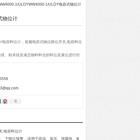
WW4000-1/ULDYWW4000-1/ULDY电容式物位计
容式物位计
物位计/电容料位计，射频电容式物位限位开关,电容料位
粒状、粉末状及液态物料料仓的料位及液位进行控
高温、高压、强腐蚀、多粉尘的恶劣环境；在冶
、水泥、粮食等行业中应用广泛。
6556
@qq.com
0
开关,电容料位计
上、下限位报警，适用于高温、高压、强腐蚀、多