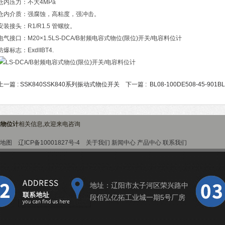
仓内压力：不大4MPa
仓内介质：强腐蚀，高粘度，强冲击。
安装接头：R1/R1.5 管螺纹。
电气接口：M20×1.5LS-DCA/B射频电容式物位(限位)开关/电容料位计
防爆标志：ExdIIBT4.
上一篇 :
SSK840SSK840系列振动式物位开关
下一篇 :
BL08-100DE508-45-9
容式物位计
相关信息,欢迎来电咨询
地图
辽ICP备10001827号-4
关于我们
新闻中心
产品中心
联系我们
地址：辽阳市太子河区荣兴路中
段佰弘亿拓工业城一期5号厂房