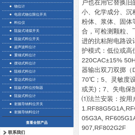
户也在用它替换旧
物位计
小、化学成分、沉
电容式物位限位开关
粉体、浆体、固体
料位仪
合，可检测颗粒、
阻旋式堵煤开关
阻旋式料位开关
进的抗粘附电路设
超声波料位计
护模式：低位或高
重锤式料位计
220CAC±15%
摆动式料位计
器输出双刀双掷（DP
阻移式料位计
70℃；5、灵敏度设
雷达式料位计
阻旋式料位控制器
或关)；7、失电
阻旋式料位计
⑴法兰安装：按用户
射频导纳料位开关
1.RF88G5G1A,RF
射频导纳料位计
05G3A, RF605G1
查看全部产品
907,RF802G2F
联系我们