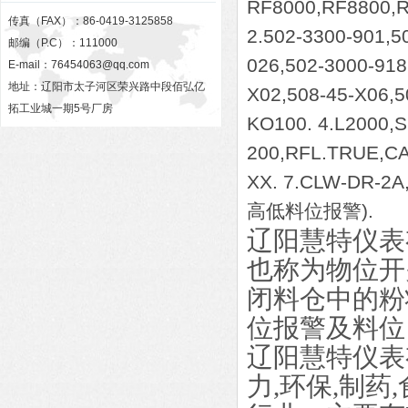
RF8000,RF8800,
传真（FAX）：86-0419-3125858
2.502-3300-901,5
邮编（P.C）：111000
026,502-3000-91
E-mail：
76454063@qq.com
地址：辽阳市太子河区荣兴路中段佰弘亿
X02,508-45-X06,
拓工业城一期5号厂房
KO100. 4.L2000,
200,RFL.TRUE,CA
XX. 7.CLW-DR
高低料位报警).
辽阳慧特
仪表
也称为物位开
闭料仓中的粉
位报警及料位
辽阳慧特仪表
力,环保,制药