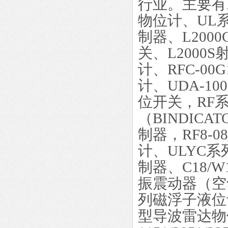
行业。主要有
物位计、UL
制器
、
L20
关
、
L2000
计
、
RFC-0
计
、
UDA-1
位开关，RF
（BINDICA
制器，RF8-
计、ULYC
制器、C18/
振震动器（空
列磁浮子液位
型导波雷达物位