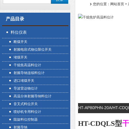
您的位置：
网站首页
>
产品目录
料位仪表
断煤开关
射频电容式物位限位开关
堵煤开关
干熄焦高温料位计
射频导纳连续料位计
进口堵煤开关
导波雷达物位计
高温分体射频导纳料位计
音叉式料位开关
HT-AP80PHN-20A/H
喷砂机专用料位计
阻旋料位控制器
HT-CDQLS型
射频导纳