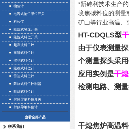
*新砖利技术生产
物位计
境焦碳料位的测量
电容式物位限位开关
矿山等行业高温、
料位仪
阻旋式堵煤开关
HT-CDQLS型
干
阻旋式料位开关
超声波料位计
由于仪表测量探
重锤式料位计
个测量探头采用
摆动式料位计
阻移式料位计
应用实例是
干熄
雷达式料位计
阻旋式料位控制器
检测电路、测量
阻旋式料位计
射频导纳料位开关
射频导纳料位计
查看全部产品
干熄焦炉高温料
联系我们