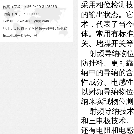
采用相位检测技
传真（FAX）：86-0419-3125858
的输出状态。它
邮编（P.C）：111000
E-mail：
76454063@qq.com
术，代表了当今
地址：辽阳市太子河区荣兴路中段佰弘亿
体。常用有标准
拓工业城一期5号厂房
关、堵煤开关等
射频导纳物
防挂料、更可靠
纳中的导纳的含
性成分、电感性
以射频导纳物位
纳来实现物位测
射频导纳技术
和三电极技术。
还有电阻和电感