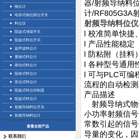
/
器
射频导纳料
物位计
/RF805G3A
计
电容式物位限位开关
射频导纳料位仪
料位仪
l
阻旋式堵煤开关
校准简单快捷
阻旋式料位开关
l
产品性能稳定
超声波料位计
l
防粘附（挂料
重锤式料位计
l
各种型号通用
摆动式料位计
l
PLC
可与
可编
阻移式料位计
雷达式料位计
流程的自动检测
阻旋式料位控制器
产品描述
阻旋式料位计
射频导纳式物
射频导纳料位开关
小功率射频信号
射频导纳料位计
常数引起的信号
查看全部产品
导量的变化，因
联系我们