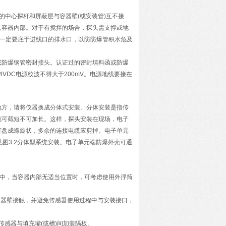
的中心探杆和屏蔽层与容器壁(或安装管)互不接
入容器内部。对于有搅拌的场合，探头需支撑或地
管一定要底于进线口的排水口，以防防爆管积水危及
或防爆钢管密封接头。认证过的密封填料函或防爆
VDC电源纹波不得大于200mV。电源地线要接在
地方，请将仪器换成分体式安装。分体安装是指传
缆可截短不可加长。这样，探头安装在现场，电子
可盘成螺旋状，多余的连接电缆应剪掉。电子单元
见图3.2分体型系统安装。电子单元端防爆外壳可通
流中，当容器内部无适当位置时，可考虑使用外浮筒
容器壁接触，并避免传感器使用过程中与安装接口，
传感器与填充嘴(或槽)间加装隔板。