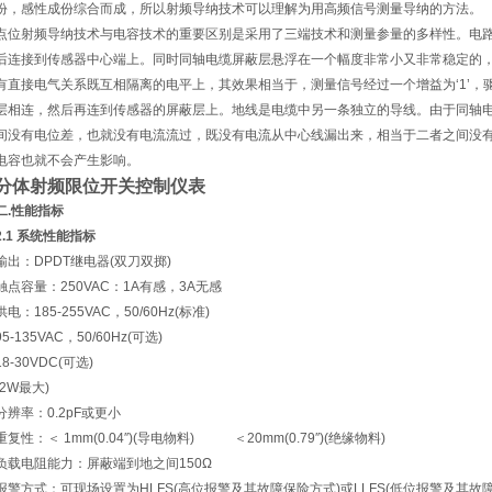
份，感性成份综合而成，所以射频导纳技术可以理解为用高频信号测量导纳的方法。
点位射频导纳技术与电容技术的重要区别是采用了三端技术和测量参量的多样性。电
后连接到传感器中心端上。同时同轴电缆屏蔽层悬浮在一个幅度非常小又非常稳定的
有直接电气关系既互相隔离的电平上，其效果相当于，测量信号经过一个增益为‘1’
层相连，然后再连到传感器的屏蔽层上。地线是电缆中另一条独立的导线。由于同轴
间没有电位差，也就没有电流流过，既没有电流从中心线漏出来，相当于二者之间没
电容也就不会产生影响。
分体射频限位开关控制仪表
二.性能指标
2.1
系统性能指标
输出：DPDT继电器(双刀双掷)
触点容量：250VAC：1A有感，3A无感
供电：185-255VAC，50/60Hz(标准)
95-135VAC，50/60Hz(可选)
18-30VDC(可选)
(2W最大)
分辨率：0.2pF或更小
重复性：＜ 1mm(0.04″)(导电物料) ＜20mm(0.79″)(绝缘物料)
负载电阻能力：屏蔽端到地之间150Ω
报警方式：可现场设置为HLFS(高位报警及其故障保险方式)或LLFS(低位报警及其故