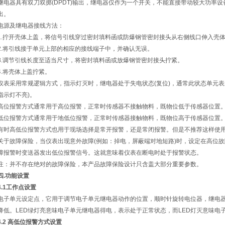
继电器具有双刀双掷(DPDT)输出，继电器仅作为一个开关，不能直接带动较大功率
出。
电源及继电器接线方法：
1.拧开壳体上盖，将信号引线穿过密封填料函或防爆钢管密封接头从右侧线口伸入壳
2.将引线接于单元上部的相应的接线端子中，并确认无误。
3.调节引线长度至适当尺寸，将密封填料函或放爆钢管密封接头拧紧。
4.将壳体上盖拧紧。
仪表采用常规逻辑方式，指示灯灭时，继电器处于失电状态
(
复位
)
，通常此状态单元表
指示灯不亮)。
高位报警方式通常用于高位报警，正常时传感器不接触物料，既物位低于传感器位置
低位报警方式通常用于地低位报警，正常时传感器接触物料，既物位高于传感器位置
有时高低位报警方式也用于现场选择是常开报警，还是常闭报警。但是不推荐这样使
关于故障保险，当仪表出现意外故障(例如：掉电，屏蔽端对地短路)时，设定在高位
障报警时变送器发出低位报警信号。这就意味着仪表在断电时处于报警状态。
注：并不存在绝对的故障保险，本产品故障保险设计只含盖大部分重要参数。
四.功能设置
4.1
工作点设置
电子单元设定点，它用于调节电子单元继电器动作的位置，顺时针旋转电位器，继电
降低。LED绿灯亮意味电子单元继电器得电，表示处于正常状态，而LED灯灭意味电
4.2
高低位报警方式设置