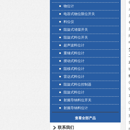
物位计
电容式物位限位开关
料位仪
阻旋式堵煤开关
阻旋式料位开关
超声波料位计
重锤式料位计
摆动式料位计
阻移式料位计
雷达式料位计
阻旋式料位控制器
阻旋式料位计
射频导纳料位开关
射频导纳料位计
查看全部产品
联系我们