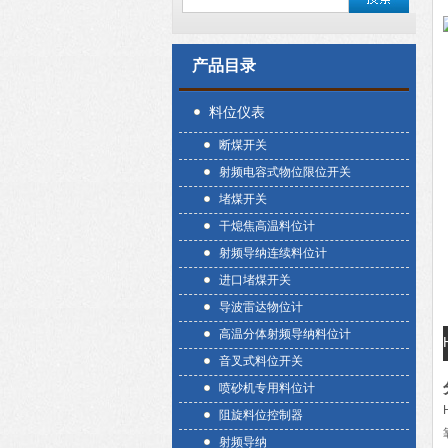
产品目录
料位仪表
断煤开关
射频电容式物位限位开关
堵煤开关
干熄焦高温料位计
射频导纳连续料位计
进口堵煤开关
导波雷达物位计
高温分体射频导纳料位计
音叉式料位开关
喷砂机专用料位计
阻旋料位控制器
射频导纳