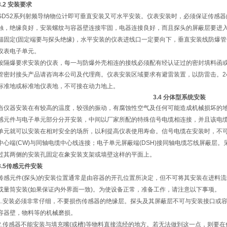
3.2
安装要求
SD52系列射频导纳物位计即可垂直安装又可水平安装。仪表安装时，必须保证传感器
触，绝缘良好，安装螺纹与容器壁连接牢固，电器连接良好，而且探头的屏蔽层要进
锚固定(固定端要与探头绝缘)，水平安装的仪表进线口一定要向下，垂直安装线防爆
仪表电子单元。
按隔爆要求安装的仪表，每一与防爆外壳相连的接线必须配有经认证过的密封填料函
管密封接头产品请咨询本公司及代理商。仪表安装区域要求有避雷装置，以防雷击。24
标准地或标准地仪表地，不可接在动力地上。
3.4
分体型系统安装
当仪器安装在有较高的温度，较强的振动，有腐蚀性空气及任何可能造成机械损坏的
感元件与电子单元部分分开安装，中间以厂家所配的特殊信号电缆相连接，并且该电
单元就可以安装在相对安全的场所，以利提高仪表使用寿命。信号电缆在安装时，不
中心端(CW)与同轴电缆中心线连接；电子单元屏蔽端(DSH)接同轴电缆芯线屏蔽层。
过其两侧的安装孔固定在象安装支架或墙壁这样的平面上。
3.5
传感元件安装
传感元件(探头)的安装位置通常是由容器的开孔位置所决定，但不可将其安装在进料
或量筒安装(如果保证内外界面一致)。为使设备正常，准备工作，请注意以下事项。
1.安装必须非常仔细，不要损伤传感器的绝缘层。探头及其屏蔽层不可与安装接口或
容器壁，物料等的机械磨损。
2.传感器不能安装与填充嘴(或槽)等物料直接流经的地方。若无法做到这一点，则要在