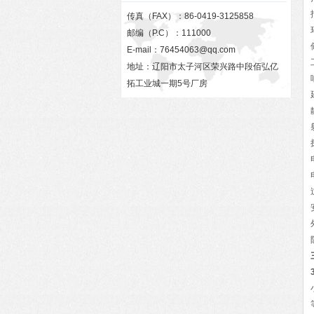
传真（FAX）：86-0419-3125858
邮编（P.C）：111000
E-mail：
76454063@qq.com
地址：辽阳市太子河区荣兴路中段佰弘亿
拓工业城一期5号厂房