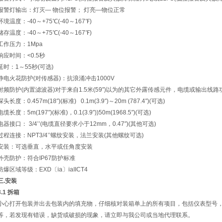
报警灯输出：灯灭— 物位报警； 灯亮—物位正常
环境温度：-40～+75℃(-40～167℉)
储存温度：-40～+75℃(-40～167℉)
工作压力：1Mpa
响应时间：<0.5秒
延时：1～55秒(可选)
静电火花防护(对传感器)：抗浪涌冲击1000V
射频防护(内置滤波器)对于来自1.5米(59″)以为的其它外露传感元件，电缆或输出
探头长度：0.457m(18″)(标准) 0.1m(3.9″)～20m (787.4″)(可选)
电缆长度：5m(197″)(标准)，0.1(3.9″))50m(1968.5″)(可选)
电器接口： 3/4’’(电缆直径要求小于12mm，0.47″)(其他可选)
过程连接：NPT3/4’’螺纹安装，法兰安装(其他螺纹可选)
安装：可选垂直，水平或任角度安装
外壳防护：符合IP67防护标准
防爆区域等级：EXD〔ia〕iaIICT4
三
.
安装
3.1
拆箱
小心打开包装并出去包装内的填充物，仔细核对装箱单上的所有项目，包括仪表型号
等，若发现有错误，缺货或破损的现象，请立即与我公司或当地代理联系。