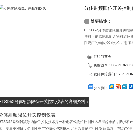
分体射频限位开关控制
简要描述：
HTSD52分体射频限位开关
挂料（传感器粘附之物料称位
性更广的物位控制技术，‘射频导
倒数，它由阻性成份，容性成
解为用高频信号测量导纳的方
打印当前页
免费咨询：86-0419-313
发邮件给我们：76454063
分享到：
HTSD52分体射频限位开关控制仪表的详细资料：
分体射频限位开关控制仪表
HTSD52系列射频导纳物位控制技术是一种电容式物位控制技术发展起来的，防挂料
靠，测量更准确，使用性更广的物位控制技术，‘射频导纳’中 ‘射频’既高频，‘导纳’