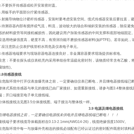
3.不要拆开传感器或松开安装密封盖。
4.用板手的平面部分拧紧传感器。
5.射频导纳物位计硬杆传感器，安装时要考虑安装空间。缆式传感器安装后要拉直，
6.待测容器内部有搅拌或气流，料流，波动较大的场合和倾斜安装的传感器，除应避
器的材料疲劳等间接机械损伤，因此建议用户加装传感器的中间支撑和底部地锚固定
应选用绝缘强度高，硬度不高，有滑润功能不磨损传感器材料(如PTFE)。若非如此
7.应注意防止仪表护线管积水而危及仪表电子单元。
8.传感器地端要求与现场容器电器连接良好，非金属容器要求现场提供标准地。
注意：不要在探头或仪表机壳内采用单组份常温硫化密封剂，该物质经常含有乙酸，将
腐蚀性)。
3.8
传感器接线
在危险环境中打开仪表放爆壳体之前，一定要确信仪表已断电，并且继电器接线端已断电
整体式系统传感器与单元的接线已由厂家接好。如需重新接线，请参与图3.4整体接
端；开口端接至电子单元接线端。
分体线接线法见图
3.5
分体接线图。端子接法与整体线一样。
3.9
电源及继电器接线
在继电器接线之前，一定要确信电源线未供电并且继电器线端已断电！ ！ ！
接线端子要求线缆导体截面积在0.13-2.1mm(AWG14-26)，线缆绝缘强度1500V。
在危险环境中每一与放爆外壳相连的接线必须配有已经认证过的密封配件既密封填料