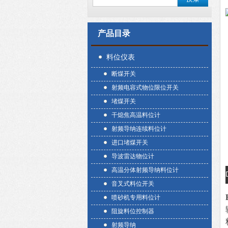
产品目录
料位仪表
断煤开关
射频电容式物位限位开关
堵煤开关
干熄焦高温料位计
射频导纳连续料位计
进口堵煤开关
导波雷达物位计
高温分体射频导纳料位计
音叉式料位开关
喷砂机专用料位计
阻旋料位控制器
射频导纳