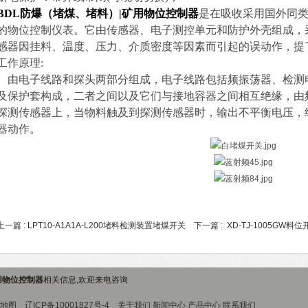
BDL
防爆（堵煤、堵料）|矿用物位控制器
是在吸收采用国外同
的物位控制仪表。它由传感器、电子测控单元和防护外壳组成，采用三端
感器因挂料、温度、压力、介质密度等因素而引起的误动作，提
工作原理:
由电子线路和探头两部分组成，电子线路包括频振荡器、检测
及保护套构成，二者之间以及它们与接地容器之间相互绝缘，由
探测传感器上，当物料触及到探测传感器时，输出不平衡电压，
器动作。
上一篇 :
LPT10-A1A1A-L200堵料检测装置堵煤开关
下一篇 :
XD-TJ-1005GW
用物位控制器
相关信息,欢迎来电咨询
地图
辽ICP备10001827号-4
关于我们
新闻中心
产品中心
联系我们