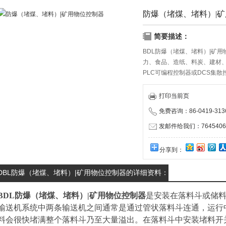
防爆（堵煤、堵料）|
简要描述：
BDL防爆（堵煤、堵料）|矿
力、食品、造纸、料炭、建材
PLC可编程控制器或DCS集
测。
打印当前页
免费咨询：86-0419-313
发邮件给我们：76454063
分享到：
DBL防爆（堵煤、堵料）|矿用物位控制器的详细资料：
BDL
防爆（堵煤、堵料）|矿用物位控制器
是安装在落料斗或储
输送机系统中两条输送机之间通常是通过管状落料斗连通，运行
料会很快堵满整个落料斗乃至大量溢出。在落料斗中安装堵料开