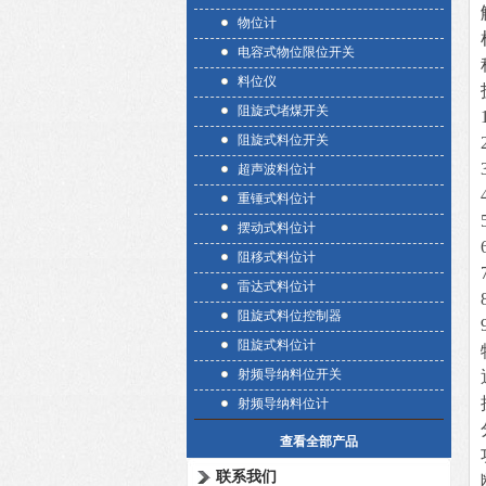
物位计
电容式物位限位开关
料位仪
阻旋式堵煤开关
阻旋式料位开关
超声波料位计
重锤式料位计
摆动式料位计
阻移式料位计
雷达式料位计
阻旋式料位控制器
阻旋式料位计
射频导纳料位开关
射频导纳料位计
查看全部产品
联系我们