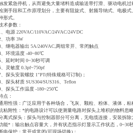
触发紧急停机，从而避免大量堵料造成输送带打滑、驱动电机过
检测手段和工作原理划分，主要有阻旋式、射频导纳式、电极式
种形式。
技术参数：
1、电源 220VAC/110VAC/24VAC/24VDC
2、功率 3W
3、继电器输出 5A/240VAC,两组常开、常闭触点
4、环境温度 -40~80℃
5、延时时间 0~30秒可调
6、灵敏度 0.3pf~750pf
7、探头安装螺纹 1"PT(特殊规格可订制)；
8、探头材质 SUS304/SUS316、Teflon
9、探头工作温度 -180~250℃
特点：
通用性强：广泛应用于各种场合，飞灰、颗粒、粉体、液体，粘
抗粘附性：*的电路设计可以使测量电路对探头上堆积的物料忽
分离式探头：探头与控制器部分可分离，无电缆连接，安装拆除
功能*：输出触点容量大，并有状态指示灯显示工作状态，0~3
断电保护：常开或常闭(可现场切换)；