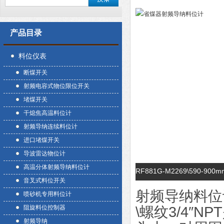
产品目录
料位仪表
断煤开关
射频电容式物位限位开关
堵煤开关
干熄焦高温料位计
射频导纳连续料位计
进口堵煤开关
导波雷达物位计
高温分体射频导纳料位计
RF881G-M2269\590
音叉式料位开关
射频导纳料位计R
喷砂机专用料位计
阻旋料位控制器
\螺纹3/4″
射频导纳