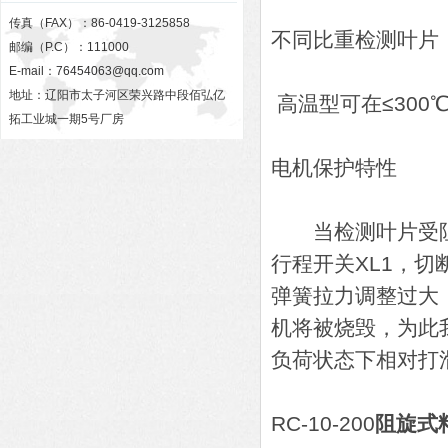
传真（FAX）：86-0419-3125858
不同比重检测叶片
邮编（P.C）：111000
E-mail：
76454063@qq.com
地址：辽阳市太子河区荣兴路中段佰弘亿
高温型可在≤300
拓工业城一期5号厂房
电机保护特性
当检测叶片受阻
行程开关XL1，切
弹簧拉力调整过大
机将被烧毁，为此
负荷状态下相对打
RC-10-200
阻旋式