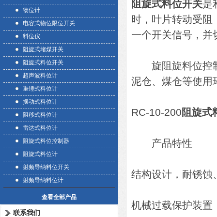
阻旋式料位开关
是
物位计
时，叶片转动受阻
电容式物位限位开关
一个开关信号，并
料位仪
阻旋式堵煤开关
阻旋式料位开关
旋阻旋料位控制器
超声波料位计
泥仓、煤仓等使用
重锤式料位计
摆动式料位计
RC-10-200
阻旋式
阻移式料位计
雷达式料位计
阻旋式料位控制器
产品特性
阻旋式料位计
射频导纳料位开关
结构设计，耐锈蚀
射频导纳料位计
查看全部产品
机械过载保护装置
联系我们