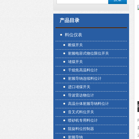
产品目录
料位仪表
断煤开关
射频电容式物位限位开关
堵煤开关
干熄焦高温料位计
射频导纳连续料位计
进口堵煤开关
导波雷达物位计
高温分体射频导纳料位计
音叉式料位开关
喷砂机专用料位计
阻旋料位控制器
射频导纳