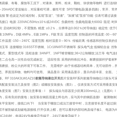
燃易爆、有毒、腐蚀等工况下，对液体、浆料、粉末、颗粒、块状物等物料 进行连续物位
～20mADC变送输出，对应量程可调，极性可变 SPDT继电器(最多四路)，常开、常闭触
低报 警:也设定为区域控制，实现“泵送"、“排液"、“加液"或“泵排"功能 仪表可通过该接口
讯接口 电源: 220VAC/50Hz±10％或24VDC 负载特性: 负载电阻最大600Ω 阻
间: 启动时间2秒，不需预热 精度: ±0.2％，分辨率达0.002％(对导纳值) 稳定性: 优于0.2
级:10MPa，D级:4MPa，E级:1MPa，F级:常压 温度范围: 控制器的环境温度:-30～
工作温度:-150～240℃ 湿度范围: 相对湿度:0～90％ 传输距离: 传感器和控制仪表的信
刚玉等 连接螺纹:316SST不锈钢、1Cr18Ni9Ti不锈钢等 探头电气盒:低铜铝合金
缆式、重型缆式等 流程连接: 3/4NPT、1NPT锥管螺纹;36×2公制螺纹;法兰等 电气连
意二点仓高一次性自动完成标定。 适应性强: 采用的特殊抗冲击、耐磨损探杆护套材
强磨损、粉尘大的环境下可靠工作。 无需维护: 由于传感器结构简单，无可动部件，所
态、界面混和物、物料均可使用。 液晶显示: 采用液晶显示，显示内容丰富、全面。 
移。RF 310AK3LW1AZ10
射频导纳液位开关
图片安装RF系列射频导纳物位计探头可
供配套安装法兰及按管（图2）或螺纹安装接头（图3）。仪表安装方式可采用垂直安
角度安装（图7）安装注意事项：l 探头端尖与容器至少距离100mm以上（见图4）
内，应有良好的接地；如安装在钢筋混凝土料仓内，应与其中的钢筋连接l 被测物体温
水平安装时，接线口向下l 当安装于螺纹口或法兰接管中时，注意接管长度不超过探
层不被割破或划破电源接线 拧开仪表上帽，您可以看到内部结构及端子板1、 电源为AC
DC24V时，电源24V负极接②号端子，24V正极接③端子上