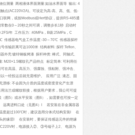
测量 两相液体界面测量:如油水界面等 输出: 4
点(AC220V2A)。可设定为高-高、高、低、低-
联网，或按Modbus或Hert协议，提供RS-485通
尼: 时间常数在0～20秒之间可调，调整步长1秒 启动时
FS/年 工作压力: :40MPa，B级:25MPa，C
60℃ 传感器电气盒工作温度:-30～70℃ 传感器探杆
号传输距离可达1000米 结构材料: 探杆:Teflon、
 控制器外壳:镀锌钢板烤漆 探杆种类: 棒式、同轴式、
接: M20×1.5螺纹孔产品特点 标定简单: 可利用任
料可在高温、高压力、强腐蚀、强粘附、强冲击、
以一经投运后就无需维护。 应用广泛: 液态、固
无漂移: 不会因为介质的温度或密度变化产生漂
采用法兰或螺纹联接，根据用户要求，我公司可提
装（图5）或水平安装（图6），如需要也可按一定
l 远离进料口处（见图4）l 若安装在非金属容器
度超过100℃时，建议选用分体式结构安装l 在
头的缘层l 在安装时，要保证传感远元件的绝缘
220V时，电源接入②、③号端子上2、 电源为