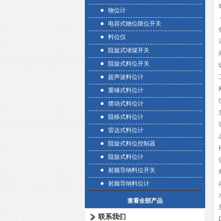
物位计
电容式物位限位开关
料位仪
阻旋式堵煤开关
阻旋式料位开关
超声波料位计
重锤式料位计
摆动式料位计
阻移式料位计
雷达式料位计
阻旋式料位控制器
阻旋式料位计
射频导纳料位开关
射频导纳料位计
查看全部产品
联系我们