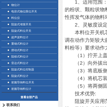
1、适用范围：阻
物位计
的粉状、颗粒状物
电容式物位限位开关
性挥发气体的物料
料位仪
2、灵敏度设定
阻旋式堵煤开关
阻旋式料位开关
本料位开关机芯
超声波料位计
调在动作力矩较大
重锤式料位计
料粉等）要求动作
摆动式料位计
（1）拧开上盖
阻移式料位计
（2）向外拔出
雷达式料位计
阻旋式料位控制器
（3）将底板侧
阻旋式料位计
（4）将机芯装
射频导纳料位开关
（5）将两侧固
射频导纳料位计
技术优势:
查看全部产品
阻旋开关应用范围
联系我们