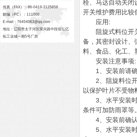
栓、马达自动关闭
传真（FAX）：86-0419-3125858
开关维护费用比较
邮编（P.C）：111000
应用:
E-mail：
76454063@qq.com
地址：辽阳市太子河区荣兴路中段佰弘亿
阻旋式料位开关用
拓工业城一期5号厂房
备，其密封设计、
料、食品、化工、
安装注意事项:
1、安装前请确
2、阻旋料位开关
以保护叶片不受物
3、水平安装时，
条件可加防雨罩等
4、安装前确认
5、水平安装时叶