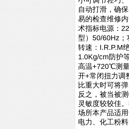
小可调节轻巧、
自动打滑，确保
易的检查维修内
2
术指标电源：
50/60Hz
型）
；
I.R.P.M
转速：
1.0Kg/cm
防护
+720
高温
℃
测
+
开
常闭扭力调
比重大时可将弹
反之，被当被测
灵敏度较较佳。
场所本产品适用
电力、化工粉料