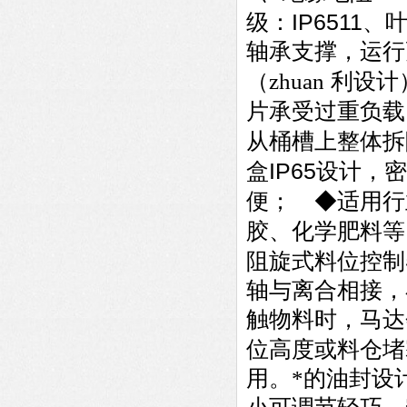
IP6511
级：
、
轴承支撑，运
（zhuan
利设
片承受过重负载
从桶槽上整体拆
IP65
盒
设计，密
便；
◆
适用行
胶、化学肥料等
阻旋式料位控制
轴与离合相接，
触物料时，马达
位高度或料仓堵
用。*的油封设