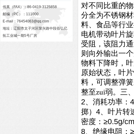
对不同比重的物
传真（FAX）：86-0419-3125858
分全为不锈钢材
邮编（P.C）：111000
E-mail：
76454063@qq.com
料、食品等行
地址：辽阳市太子河区荣兴路中段佰弘亿
电机带动叶片旋
拓工业城一期5号厂房
受阻，该阻力通
则向外输出一个
物料下降时，叶
原始状态，叶片
料，可调整弹簧
整至zui弱。三
2
、消耗功率：
4
掷）
、叶片转
≥0.5g/c
密度：
8
、绝缘电阻：