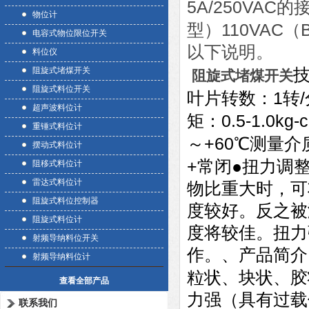
5A/250VAC
的
物位计
110VAC
型）
（
电容式物位限位开关
以下说明。
料位仪
阻旋式堵煤开关
阻旋式堵煤开关
阻旋式料位开关
1
/
叶片转数：
转
超声波料位计
0.5-1.0kg-
矩：
重锤式料位计
+60
～
℃
测量介
摆动式料位计
+
●
常闭
扭力调
阻移式料位计
雷达式料位计
物比重大时，可
阻旋式料位控制器
度较好。反之被
阻旋式料位计
度将较佳。扭力
射频导纳料位开关
作。、产品简
射频导纳料位计
粒状、块状、胶
查看全部产品
力强（具有过载
联系我们