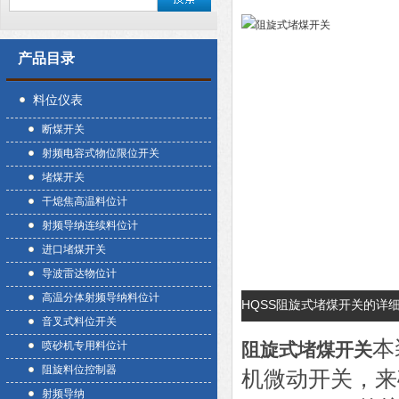
产品目录
料位仪表
断煤开关
射频电容式物位限位开关
堵煤开关
干熄焦高温料位计
射频导纳连续料位计
进口堵煤开关
导波雷达物位计
高温分体射频导纳料位计
HQSS阻旋式堵煤开关的详
音叉式料位开关
本
喷砂机专用料位计
阻旋式堵煤开关
阻旋料位控制器
机微动开关，来
射频导纳