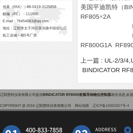
美国平迪凯特（
BI
传真（FAX）：86-0419-3125858
邮编（P.C）：111000
RF805
×
2A
E-mail：
76454063@qq.com
RF85
地址：辽阳市太子河区荣兴路中段佰弘亿
RF88
拓工业城一期5号厂房
RF800G1A RF89
上一篇 :
UL-2/3
BINDICATOR 
辽阳慧特仪表有限公司提供
BINDICATOR RF8000射频导纳物位控制器
相关信息,欢
COPYRIGHT @ 2016 辽阳慧特仪表有限公司
网站地图
辽ICP备10001827号-4