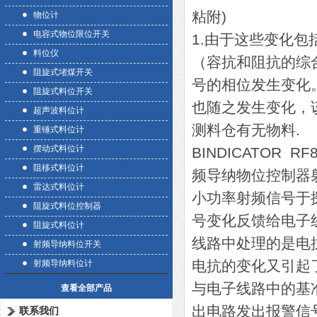
粘附)
物位计
电容式物位限位开关
1.由于这些变化
料位仪
（容抗和阻抗的综
阻旋式堵煤开关
号的相位发生变化
阻旋式料位开关
也随之发生变化，
超声波料位计
测料仓有无物料.
重锤式料位计
摆动式料位计
BINDICATOR 
阻移式料位计
频导纳物位控制器
雷达式料位计
小功率射频信号于
阻旋式料位控制器
号变化反馈给电子
阻旋式料位计
线路中处理的是电
射频导纳料位开关
电抗的变化又引起
射频导纳料位计
与电子线路中的基
查看全部产品
出电路发出报警信
联系我们