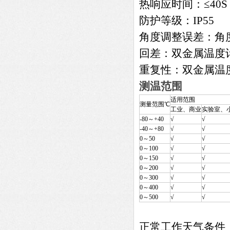
热响应时间：≤40S
防护等级：IP55
角度调整误差：角度
回差：双金属温度
重复性：双金属温
测温范围
适用范围
测量范围℃
工业、商业
实验室、
-80～+40
√
√
-40～+80
√
√
0～50
√
√
0～100
√
√
0～150
√
√
0～200
√
√
0～300
√
√
0～400
√
√
0～500
√
√
正常工作天气条件