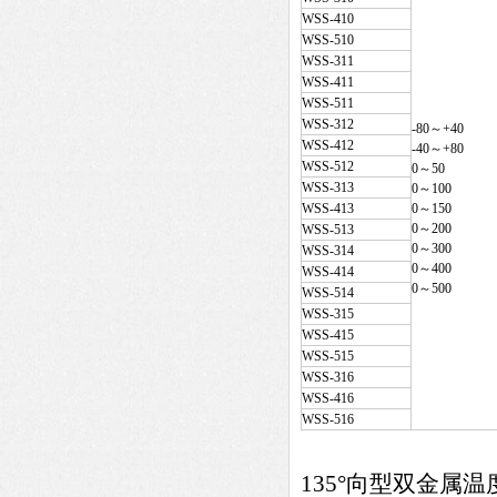
WSS-410
WSS-510
WSS-311
WSS-411
WSS-511
WSS-312
-80～+40
WSS-412
-40～+80
WSS-512
0～50
WSS-313
0～100
WSS-413
0～150
0～200
WSS-513
0～300
WSS-314
0～400
WSS-414
0～500
WSS-514
WSS-315
WSS-415
WSS-515
WSS-316
WSS-416
WSS-516
135°向型双金属温