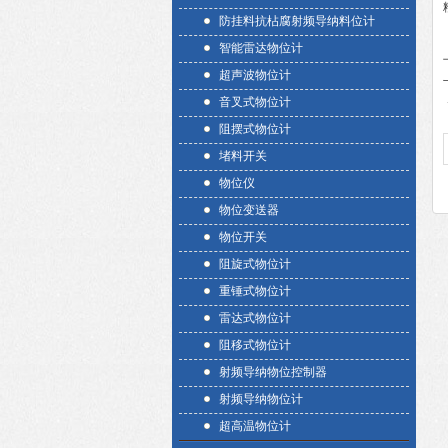
防挂料抗枮腐射频导纳料位计
智能雷达物位计
超声波物位计
音叉式物位计
阻摆式物位计
堵料开关
物位仪
物位变送器
物位开关
阻旋式物位计
重锤式物位计
雷达式物位计
阻移式物位计
射频导纳物位控制器
射频导纳物位计
超高温物位计