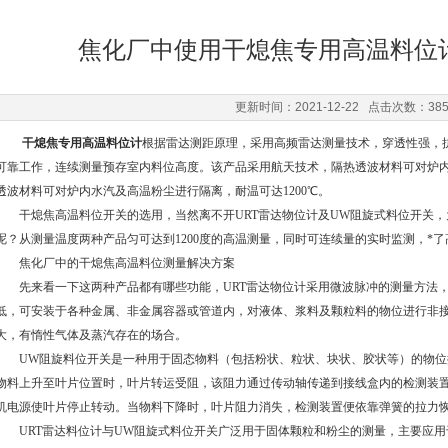
焦化厂中使用干熄焦专用高温料位
更新时间：2021-12-22 点击次数：38
干熄焦专用高温料位计
根据雷达测距原理，采用高频雷达测量技术，穿透性强，
可靠工作，连续测量预存室内料位高度。该产品采用航天技术，隔热透波材料可对炉
透波材料可对炉内水汽及高温粉尘进行隔离，耐温可达1200℃。
干熄焦高温料位开关的选用，当然离不开URT雷达物位计及UW阻旋式料位开关，
呢？从测量温度两种产品匀可达到1200度的高温测量，同时可连续量的实时监测，*
焦化厂中的干熄焦高温料位测量解决方案
先来看一下这两种产品都有哪些功能，URT雷达物位计采用微波脉冲的测量方法，
低，可安装于各种金属、非金属容器或管道内，对液体、浆料及颗粒料的物位进行非
大，有惰性气体及蒸汽存在的场合。
UW阻旋料位开关是一种用于固态物料（包括粉状、粒状、块状、胶状等）的物位
物料上升至叶片位置时，叶片转运受阻，该阻力通过传动轴传递到接线盒内的检测装
机电源使叶片停止转动。当物料下降时，叶片阻力消失，检测装置便依靠弹簧的拉力
URT雷达料位计与UW阻旋式料位开关广泛用于固体颗粒和粉尘的测量，主要应用