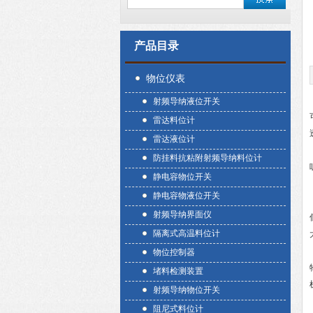
产品目录
物位仪表
射频导纳液位开关
雷达料位计
雷达液位计
防挂料抗粘附射频导纳料位计
静电容物位开关
静电容物液位开关
射频导纳界面仪
隔离式高温料位计
物位控制器
堵料检测装置
射频导纳物位开关
阻尼式料位计