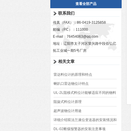
查看全部产品
联系我们
传真（FAX）：86-0419-3125858
邮编（P.C）：111000
E-mail：
76454063@qq.com
地址：辽阳市太子河区荣兴路中段佰弘亿
拓工业城一期5号厂房
相关文章
雷达料位计的原理和特点
喇叭口雷达物位计特点
UL-2L阻移式料位计能够适应不同的物料
和环境条件
阻旋式料位计原理
超声波物位计用途
详细介绍双法兰液位变送器的安装情况和
日常注意维护事项
DL-02断煤报警器的安装注意事项