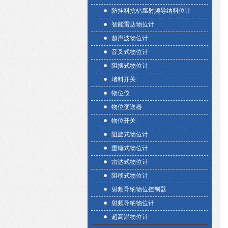
防挂料抗枮腐射频导纳料位计
智能雷达物位计
超声波物位计
音叉式物位计
阻摆式物位计
堵料开关
物位仪
物位变送器
物位开关
阻旋式物位计
重锤式物位计
雷达式物位计
阻移式物位计
射频导纳物位控制器
射频导纳物位计
超高温物位计