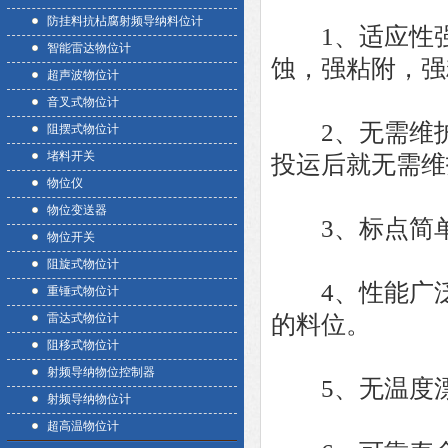
防挂料抗枮腐射频导纳料位计
1、适应性强
智能雷达物位计
蚀，强粘附，强
超声波物位计
音叉式物位计
2、无需维护
阻摆式物位计
堵料开关
投运后就无需维
物位仪
物位变送器
3、标点简单
物位开关
阻旋式物位计
4、性能广泛
重锤式物位计
雷达式物位计
的料位。
阻移式物位计
射频导纳物位控制器
5、无温度漂
射频导纳物位计
超高温物位计