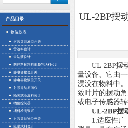
UL-2B
产品目录
物位仪表
射频导纳液位开关
雷达料位计
雷达液位计
UL-2BP摆
防挂料抗粘附射频导纳料位计
静电容物位开关
量设备。它由一
静电容物液位开关
浸没在物料中。
射频导纳界面仪
致叶片的摆动角
隔离式高温料位计
或电子传感器转
物位控制器
UL-2BP
堵料检测装置
1.适应性广
射频导纳物位开关
阻尼式料位计