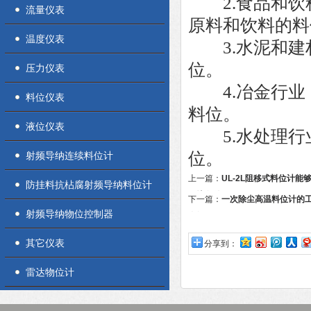
2.食品和饮
流量仪表
原料和饮料的料
温度仪表
3.水泥和建
位。
压力仪表
4.冶金行业
料位仪表
料位。
液位仪表
5.水处理行
位。
射频导纳连续料位计
上一篇：
UL-2L阻移式料位计
防挂料抗枮腐射频导纳料位计
环境条件
下一篇：
一次除尘高温料位计的
射频导纳物位控制器
介绍
其它仪表
分享到：
雷达物位计