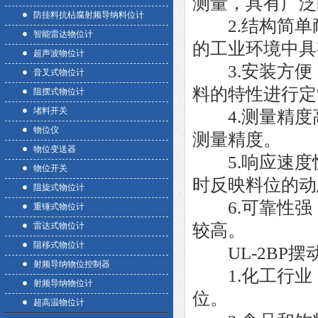
测量，具有广泛
防挂料抗枮腐射频导纳料位计
2.结构简单
智能雷达物位计
的工业环境中具
超声波物位计
3.安装方便
音叉式物位计
料的特性进行定
阻摆式物位计
堵料开关
4.测量精度
物位仪
测量精度。
物位变送器
5.响应速度
物位开关
时反映料位的动
阻旋式物位计
6.可靠性强
重锤式物位计
雷达式物位计
较高。
阻移式物位计
UL-2BP摆
射频导纳物位控制器
1.化工行业
射频导纳物位计
位。
超高温物位计