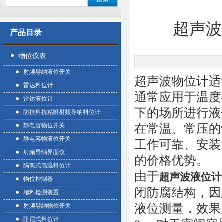
超声
产品目录
物位仪表
射频导纳液位开关
超声波物位计适
雷达料位计
通常应用于温度在-
雷达液位计
下的场所进行液
防挂料抗粘附射频导纳料位计
静电容物位开关
在常温、常压的
静电容物液位开关
工作可靠、安装
射频导纳界面仪
的价格优势。
隔离式高温料位计
由于
超声波液位计
物位控制器
闭防腐结构，因
堵料检测装置
液位测量，效果
射频导纳物位开关
阻尼式料位计