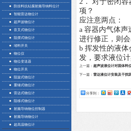
2． 对于密闭
防挂料抗枮腐射频导纳料位计
项？
智能雷达物位计
应注意两点：
超声波物位计
a 容器内气体
音叉式物位计
进行修正，则会
阻摆式物位计
堵料开关
b 挥发性的液
物位仪
发，要求液位计
物位变送器
上一篇：
超声波液位计对固体料
物位开关
下一篇：
雷达液位计安装及干扰
阻旋式物位计
重锤式物位计
雷达式物位计
分享到：
阻移式物位计
射频导纳物位控制器
射频导纳物位计
超高温物位计