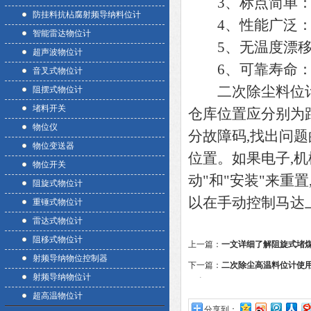
3、标点简单：
防挂料抗枮腐射频导纳料位计
4、性能广泛：能
智能雷达物位计
5、无温度漂移
超声波物位计
6、可靠寿命：*
音叉式物位计
二次除尘料位计一
阻摆式物位计
堵料开关
仓库位置应分别为距
物位仪
分故障码,找出问
物位变送器
位置。如果电子,机
物位开关
动"和"安装"来重置
阻旋式物位计
以在手动控制马达
重锤式物位计
雷达式物位计
阻移式物位计
上一篇：
一文详细了解阻旋式堵
射频导纳物位控制器
下一篇：
二次除尘高温料位计使
射频导纳物位计
况出现
超高温物位计
分享到：