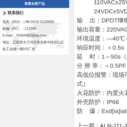
110VAC±25V
查看全部产品
24VDC±5VD
联系我们
输 出：DPDT继
传真（FAX）：86-0419-3125858
输出容量：220VAC
邮编（P.C）：111000
E-mail：
76454063@qq.com
环境温度：—40℃
地址：辽阳市太子河区荣兴路中段佰弘亿
响应时间：＜0.5s
拓工业城一期5号厂房
延 时：1～50s
分 辨 率：＜0.5PF
高低位报警：现场可
式）
火花防护：内置火
外壳防护：IP66
防 爆：Exd[ia]ial
上一篇 :
ALN-11