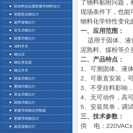
了物料黏附问题，
防挂料抗枮腐射频导纳料位计
现场条件下，也能
智能雷达物位计
物料化学特性变化
超声波物位计
一、应用范围：
音叉式物位计
阻摆式物位计
适用于固体、液体
堵料开关
泥熟料、煤粉等介
物位仪
二、产品特点：
物位变送器
1、可测固体、液
物位开关
2、可垂直安装，
阻旋式物位计
重锤式物位计
3、不受挂料影响
雷达式物位计
4、无可动件，高
阻移式物位计
5、安装简单，调
射频导纳物位控制器
三、技术参数：
射频导纳物位计
供 电：220VAC±
超高温物位计