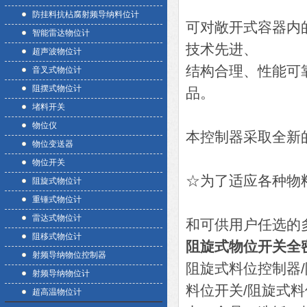
防挂料抗枮腐射频导纳料位计
可对敞开式容器内
智能雷达物位计
技术先进、
超声波物位计
结构合理、性能可
音叉式物位计
阻摆式物位计
品。
堵料开关
物位仪
本控制器采取全新
物位变送器
物位开关
☆为了适应各种物
阻旋式物位计
重锤式物位计
雷达式物位计
和可供用户任选的
阻移式物位计
阻旋式物位开关全
射频导纳物位控制器
阻旋式料位控制器
射频导纳物位计
料位开关/阻旋式料
超高温物位计