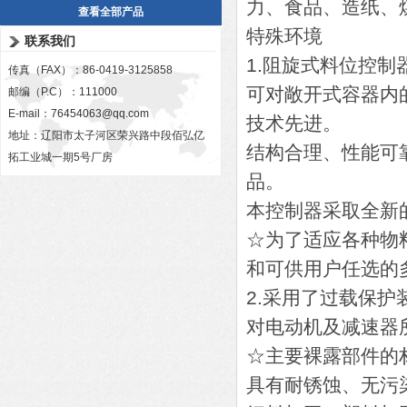
力、食品、造纸、
查看全部产品
特殊环境
联系我们
1.
阻旋式料位控制
传真（FAX）：86-0419-3125858
可对敞开式容器内
邮编（P.C）：111000
E-mail：
76454063@qq.com
技术先进。
地址：辽阳市太子河区荣兴路中段佰弘亿
结构合理、性能可
拓工业城一期5号厂房
品。
本控制器采取全新
☆为了适应各种物
和可供用户任选的
2.
采用了过载保护
对电动机及减速器
☆
主要裸露部件的
具有耐锈蚀、无污