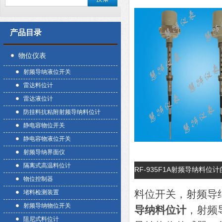
产品目录
物位仪表
射频导纳液位开关
雷达料位计
雷达液位计
防挂料抗粘附射频导纳料位计
静电容物位开关
静电容物液位开关
射频导纳界面仪
隔离式高温料位计
RF-935F1A射频导纳料位
物位控制器
料位开关，射频导
堵料检测装置
射频导纳物位开关
导纳料位计
，射频
阻尼式料位计