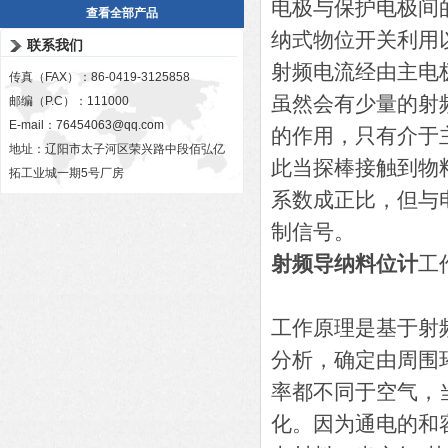
电极与保护电极间
查看全部产品
纳式物位开关利用
联系我们
射频电流经由主电
传真（FAX）：86-0419-3125858
虽然会有少量的射
邮编（P.C）：111000
E-mail：
76454063@qq.com
的作用，只有介于
地址：辽阳市太子河区荣兴路中段佰弘亿
此当探棒接触到物
拓工业城一期5号厂房
系数成正比，但与
制信号。
射频导纳料位计
工
工作原理是基于射
分析，确定由周围
率都不同于空气，
化。因为通电的和