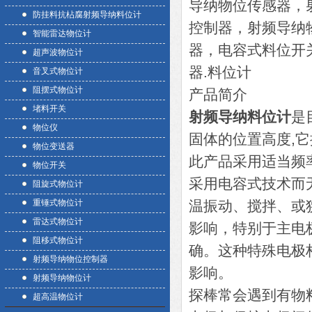
导纳物位传感器，
防挂料抗枮腐射频导纳料位计
控制器，射频导纳
智能雷达物位计
器，电容式料位开
超声波物位计
器.料位计
音叉式物位计
阻摆式物位计
产品简介
堵料开关
射频导纳料位计
是
物位仪
固体的位置高度,它
物位变送器
此产品采用适当频
物位开关
采用电容式技术而
阻旋式物位计
重锤式物位计
温振动、搅拌、或
雷达式物位计
影响，特别于主电
阻移式物位计
确。这种特殊电极
射频导纳物位控制器
影响。
射频导纳物位计
探棒常会遇到有物
超高温物位计