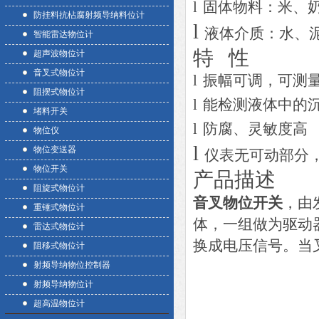
l
固体物料：米、
防挂料抗枮腐射频导纳料位计
l
液体介质：水、
智能雷达物位计
超声波物位计
音叉式物位计
l
振幅可调，可测
阻摆式物位计
l
能检测液体中的
堵料开关
l
防腐、灵敏度高
物位仪
l
物位变送器
仪表无可动部分
物位开关
产
阻旋式物位计
音叉物位开关
，由
重锤式物位计
体，一组做为驱动
雷达式物位计
换成电压信号。当
阻移式物位计
射频导纳物位控制器
射频导纳物位计
超高温物位计