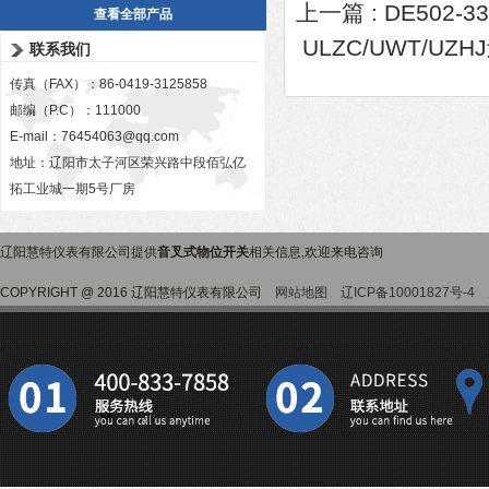
上一篇 :
DE502-3
查看全部产品
ULZC/UWT/U
联系我们
传真（FAX）：86-0419-3125858
邮编（P.C）：111000
E-mail：
76454063@qq.com
地址：辽阳市太子河区荣兴路中段佰弘亿
拓工业城一期5号厂房
辽阳慧特仪表有限公司提供
音叉式物位开关
相关信息,欢迎来电咨询
COPYRIGHT @ 2016 辽阳慧特仪表有限公司
网站地图
辽ICP备10001827号-4