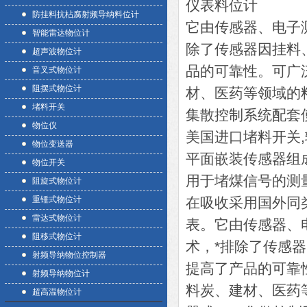
仪表料位计
防挂料抗枮腐射频导纳料位计
它由传感器、电子测控
智能雷达物位计
除了传感器因挂料
超声波物位计
品的可靠性。可广
音叉式物位计
阻摆式物位计
材、医药等领域的
堵料开关
集散控制系统配套
物位仪
美国进口堵料开关,
物位变送器
平面嵌装传感器组
物位开关
用于堵煤信号的测
阻旋式物位计
重锤式物位计
在吸收采用国外同
雷达式物位计
表。它由传感器、电
阻移式物位计
术，*排除了传感
射频导纳物位控制器
提高了产品的可靠
射频导纳物位计
料炭、建材、医药
超高温物位计