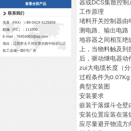
器或DCS集散控
查看全部产品
工作原理
联系我们
堵料开关控制器由
传真（FAX）：86-0419-3125858
测电路、输出电路
邮编（P.C）：111000
E-mail：
76454063@qq.com
地容器之间相互绝
地址：辽阳市太子河区荣兴路中段佰弘亿
上，当物料触及到
拓工业城一期5号厂房
后，驱动继电器动
zui大电缆长度（分
过程条件为0.07Kg
典型安装图
安装要求
嵌装于落煤斗仓壁
安装位置应装在落
应尽量避开物流方